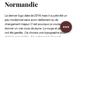
Normandie
Le dernier logo date de 2016 mais il a juste été un
peu modernisé sans avoir réellement eu de
changement majeur. C'est pourquoi je voulais lui
donner un vrai coup de jeune. Le rouge et jaune
ont été gardés. J'ai choisis une typographie plus
stylisée mais lisible. J'ai redessiné le léopard,
symbole de la Normandie. L'actuel manque de
modernisme et de sérieux pour ce type
d'institution.